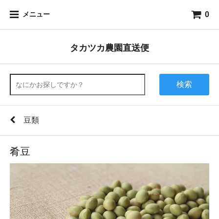
0
メニュー
タカツカ農園直送便
検索
豆類
肴豆