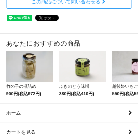
この商品について問い合わせる
あなたにおすすめの商品
ふきのとう味噌
竹の子の瓶詰め
越後姫いちご
380円(税込410円)
900円(税込972円)
550円(税込5
ホーム
カートを見る